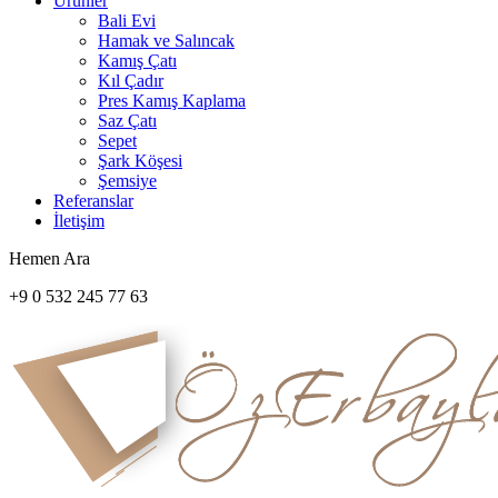
Ürünler
Bali Evi
Hamak ve Salıncak
Kamış Çatı
Kıl Çadır
Pres Kamış Kaplama
Saz Çatı
Sepet
Şark Köşesi
Şemsiye
Referanslar
İletişim
Hemen Ara
+9 0 532 245 77 63