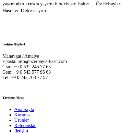
yaşam alanlarında yaşamak herkesin hakkı … Öz Erbaylar
Hasır ve Dekorasyon
İletişim Bilgileri
Manavgat / Antalya
Eposta: info@ozerbaylarhasir.com
Gsm: +9 0 532 245 77 63
Gsm: +9 0 543 577 96 63
Tel: +9 0 242 763 77 57
Yardımcı Menü
Ana Sayfa
Kurumsal
Ürünler
Referanslar
İletişim