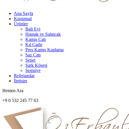
Ana Sayfa
Kurumsal
Ürünler
Bali Evi
Hamak ve Salıncak
Kamış Çatı
Kıl Çadır
Pres Kamış Kaplama
Saz Çatı
Sepet
Şark Köşesi
Şemsiye
Referanslar
İletişim
Hemen Ara
+9 0 532 245 77 63