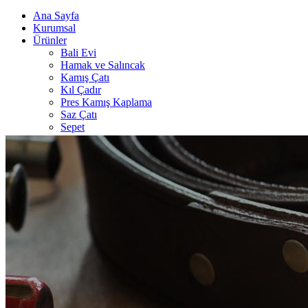
Ana Sayfa
Kurumsal
Ürünler
Bali Evi
Hamak ve Salıncak
Kamış Çatı
Kıl Çadır
Pres Kamış Kaplama
Saz Çatı
Sepet
Şark Köşesi
Şemsiye
Referanslar
İletişim