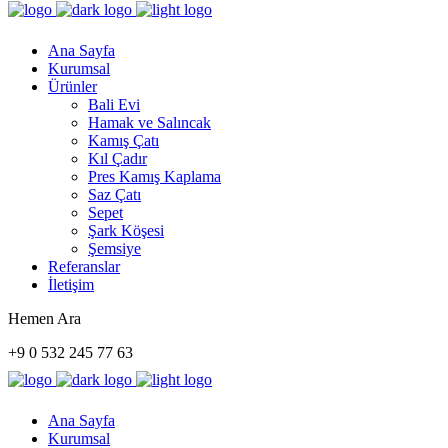
Ana Sayfa
Kurumsal
Ürünler
Bali Evi
Hamak ve Salıncak
Kamış Çatı
Kıl Çadır
Pres Kamış Kaplama
Saz Çatı
Sepet
Şark Köşesi
Şemsiye
Referanslar
İletişim
Hemen Ara
+9 0 532 245 77 63
Ana Sayfa
Kurumsal