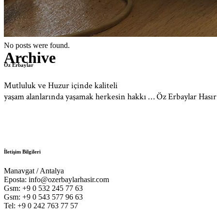
No posts were found.
Archive
Öz Erbaylar
Mutluluk ve Huzur içinde kaliteli
yaşam alanlarında yaşamak herkesin hakkı … Öz Erbaylar Hası
İletişim Bilgileri
Manavgat / Antalya
Eposta: info@ozerbaylarhasir.com
Gsm: +9 0 532 245 77 63
Gsm: +9 0 543 577 96 63
Tel: +9 0 242 763 77 57