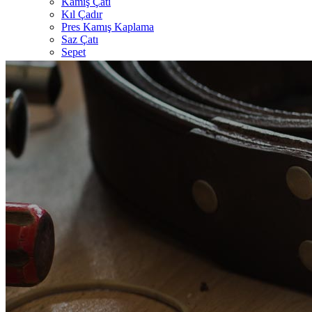
Kamış Çatı
Kıl Çadır
Pres Kamış Kaplama
Saz Çatı
Sepet
Şark Köşesi
Şemsiye
Referanslar
İletişim