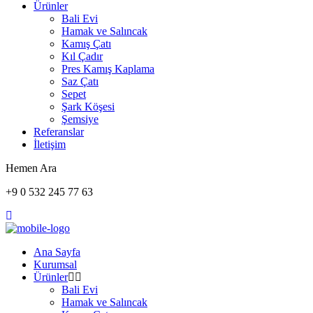
Ürünler
Bali Evi
Hamak ve Salıncak
Kamış Çatı
Kıl Çadır
Pres Kamış Kaplama
Saz Çatı
Sepet
Şark Köşesi
Şemsiye
Referanslar
İletişim
Hemen Ara
+9 0 532 245 77 63
Ana Sayfa
Kurumsal
Ürünler
Bali Evi
Hamak ve Salıncak